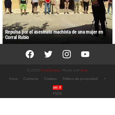
Repulsa por el asesinato machista de una mujer en
Corral Rubio
facebook
twitter
instagram
youtube
© 2026
EmiCantero
. Made with
love
.
Inicio
Contacto
Cookies
Política de privacidad
+
PSOE