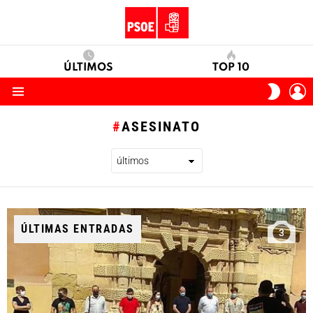
ÚLTIMOS
TOP 10
I
SWITC
S
SKIN
Menu
ASESINATO
ÚLTIMAS ENTRADAS
3