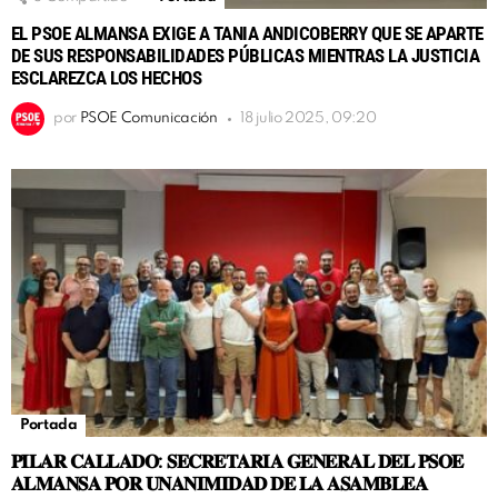
EL PSOE ALMANSA EXIGE A TANIA ANDICOBERRY QUE SE APARTE
DE SUS RESPONSABILIDADES PÚBLICAS MIENTRAS LA JUSTICIA
ESCLAREZCA LOS HECHOS
por
PSOE Comunicación
18 julio 2025, 09:20
Portada
𝐏𝐈𝐋𝐀𝐑 𝐂𝐀𝐋𝐋𝐀𝐃𝐎: 𝐒𝐄𝐂𝐑𝐄𝐓𝐀𝐑𝐈𝐀 𝐆𝐄𝐍𝐄𝐑𝐀𝐋 𝐃𝐄𝐋 𝐏𝐒𝐎𝐄
𝐀𝐋𝐌𝐀𝐍𝐒𝐀 𝐏𝐎𝐑 𝐔𝐍𝐀𝐍𝐈𝐌𝐈𝐃𝐀𝐃 𝐃𝐄 𝐋𝐀 𝐀𝐒𝐀𝐌𝐁𝐋𝐄𝐀