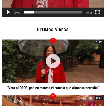
00:00
00:18
ÚLTIMOS VIDEOS
1:12
“Vota al PSOE, pon en marcha el cambio que Almansa necesita”
0:57