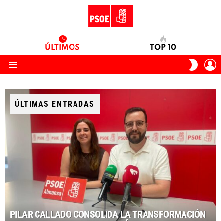
ÚLTIMOS
TOP 10
I
SWITC
S
SKIN
Menu
ÚLTIMAS ENTRADAS
PILAR CALLADO CONSOLIDA LA TRANSFORMACIÓN