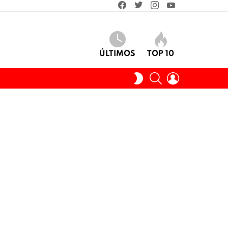
facebook
twitter
instagram
youtube
ÚLTIMOS
TOP 10
BUSCAR
INICIAR
SWITCH
SESIÓN
SKIN