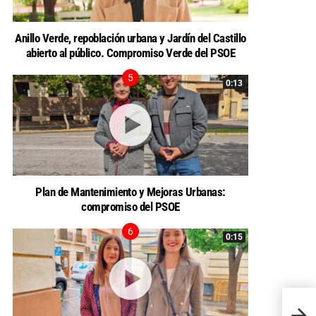
Anillo Verde, repoblación urbana y Jardín del Castillo
abierto al público. Compromiso Verde del PSOE
0:13
Plan de Mantenimiento y Mejoras Urbanas:
compromiso del PSOE
0:15
EL G