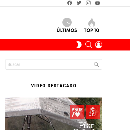
facebook
twitter
instagram
youtube
ÚLTIMOS
TOP 10
BUSCAR
INICIAR
SWITCH
SESIÓN
SKIN
Buscar:
VIDEO DESTACADO
Reproductor
de
vídeo