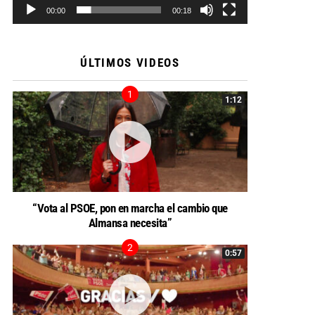
00:00
00:18
ÚLTIMOS VIDEOS
1:12
“Vota al PSOE, pon en marcha el cambio que
Almansa necesita”
0:57