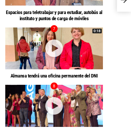
EL N
Espacios para teletrabajar y para estudiar, autobús al
instituto y puntos de carga de móviles
0:18
Almansa tendrá una oficina permanente del DNI