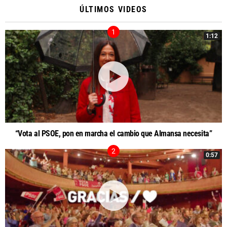
ÚLTIMOS VIDEOS
1:12
“Vota al PSOE, pon en marcha el cambio que Almansa necesita”
0:57