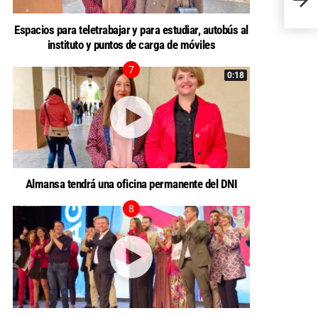
OPOR
Espacios para teletrabajar y para estudiar, autobús al
instituto y puntos de carga de móviles
0:18
Almansa tendrá una oficina permanente del DNI