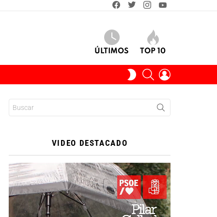
facebook
twitter
instagram
youtube
ÚLTIMOS
TOP 10
BUSCAR
INICIAR
SWITCH
SESIÓN
SKIN
Buscar:
VIDEO DESTACADO
Reproductor
de
vídeo