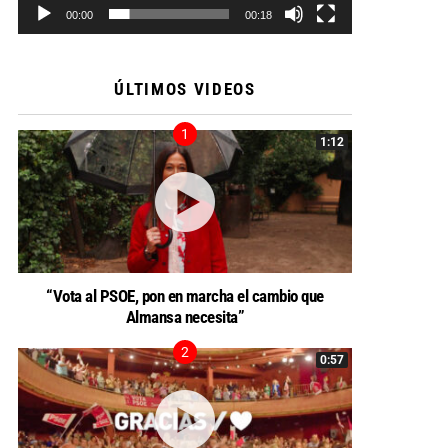
00:00
00:18
ÚLTIMOS VIDEOS
1:12
“Vota al PSOE, pon en marcha el cambio que
Almansa necesita”
0:57