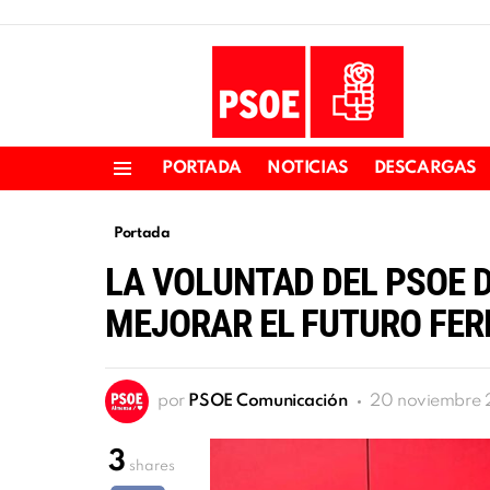
PORTADA
NOTICIAS
DESCARGAS
Menu
Portada
LA VOLUNTAD DEL PSOE D
MEJORAR EL FUTURO FER
por
PSOE Comunicación
20 noviembre 2
3
shares