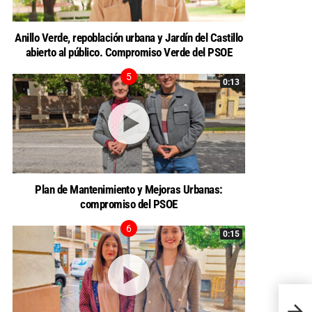
Anillo Verde, repoblación urbana y Jardín del Castillo
abierto al público. Compromiso Verde del PSOE
0:13
Plan de Mantenimiento y Mejoras Urbanas:
compromiso del PSOE
0:15
EL P