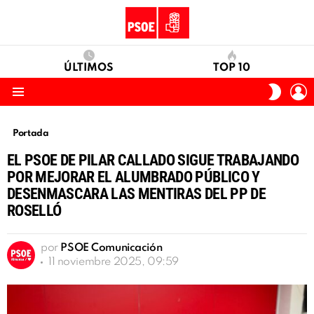
ÚLTIMOS
TOP 10
I
SWITC
S
SKIN
Menu
Portada
EL PSOE DE PILAR CALLADO SIGUE TRABAJANDO
POR MEJORAR EL ALUMBRADO PÚBLICO Y
DESENMASCARA LAS MENTIRAS DEL PP DE
ROSELLÓ
por
PSOE Comunicación
11 noviembre 2025, 09:59