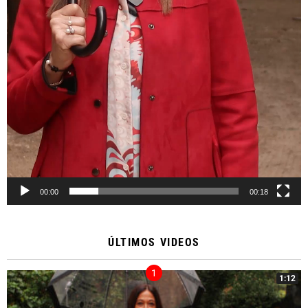
00:00
00:18
ÚLTIMOS VIDEOS
1:12