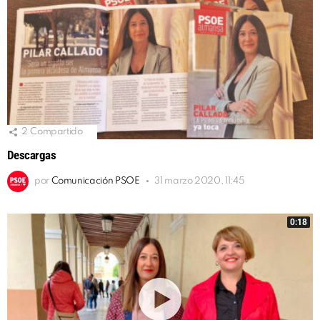
2
Compartido
Descargas
por
Comunicación PSOE
31 marzo 2020, 11:45
0:18