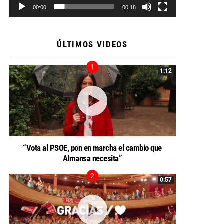
00:00
00:18
ÚLTIMOS VIDEOS
1:12
“Vota al PSOE, pon en marcha el cambio que
Almansa necesita”
0:57