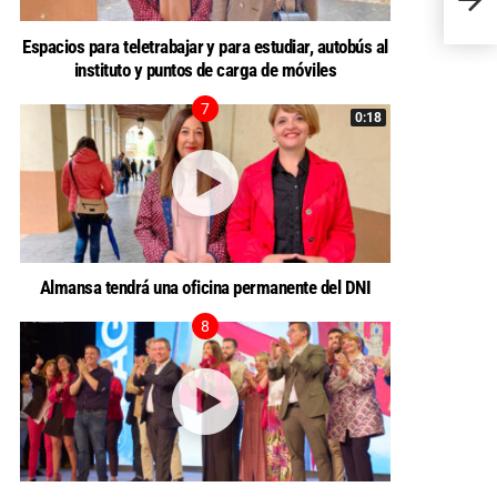
POLÍ
Espacios para teletrabajar y para estudiar, autobús al
instituto y puntos de carga de móviles
0:18
Almansa tendrá una oficina permanente del DNI