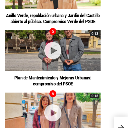
Anillo Verde, repoblación urbana y Jardín del Castillo
abierto al público. Compromiso Verde del PSOE
0:13
Plan de Mantenimiento y Mejoras Urbanas:
compromiso del PSOE
0:15
EL P
CIUD