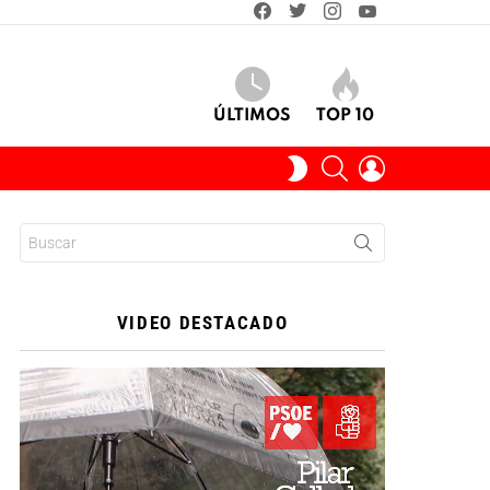
facebook
twitter
instagram
youtube
ÚLTIMOS
TOP 10
BUSCAR
INICIAR
SWITCH
SESIÓN
SKIN
Buscar:
VIDEO DESTACADO
Reproductor
de
vídeo