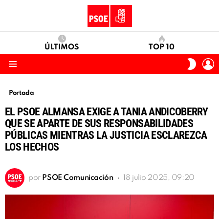
ÚLTIMOS
TOP 10
I
SWITC
S
SKIN
Menu
Portada
EL PSOE ALMANSA EXIGE A TANIA ANDICOBERRY
QUE SE APARTE DE SUS RESPONSABILIDADES
PÚBLICAS MIENTRAS LA JUSTICIA ESCLAREZCA
LOS HECHOS
por
PSOE Comunicación
18 julio 2025, 09:20