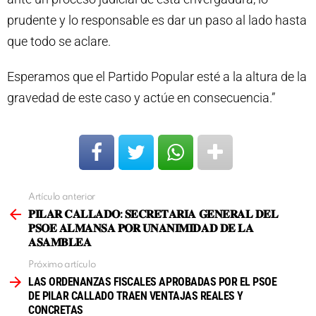
prudente y lo responsable es dar un paso al lado hasta
que todo se aclare.
Esperamos que el Partido Popular esté a la altura de la
gravedad de este caso y actúe en consecuencia.”
Artículo anterior
Ver
más
𝐏𝐈𝐋𝐀𝐑 𝐂𝐀𝐋𝐋𝐀𝐃𝐎: 𝐒𝐄𝐂𝐑𝐄𝐓𝐀𝐑𝐈𝐀 𝐆𝐄𝐍𝐄𝐑𝐀𝐋 𝐃𝐄𝐋
𝐏𝐒𝐎𝐄 𝐀𝐋𝐌𝐀𝐍𝐒𝐀 𝐏𝐎𝐑 𝐔𝐍𝐀𝐍𝐈𝐌𝐈𝐃𝐀𝐃 𝐃𝐄 𝐋𝐀
𝐀𝐒𝐀𝐌𝐁𝐋𝐄𝐀
Próximo artículo
LAS ORDENANZAS FISCALES APROBADAS POR EL PSOE
DE PILAR CALLADO TRAEN VENTAJAS REALES Y
CONCRETAS