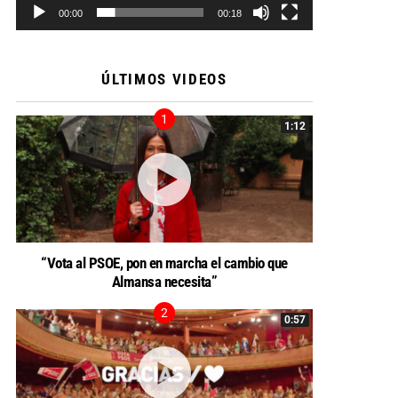
00:00
00:18
ÚLTIMOS VIDEOS
1:12
“Vota al PSOE, pon en marcha el cambio que
Almansa necesita”
0:57