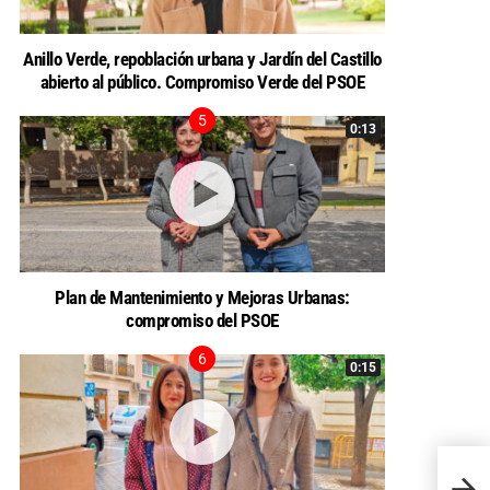
Anillo Verde, repoblación urbana y Jardín del Castillo
abierto al público. Compromiso Verde del PSOE
0:13
Plan de Mantenimiento y Mejoras Urbanas:
compromiso del PSOE
0:15
ANTE 
PEDR