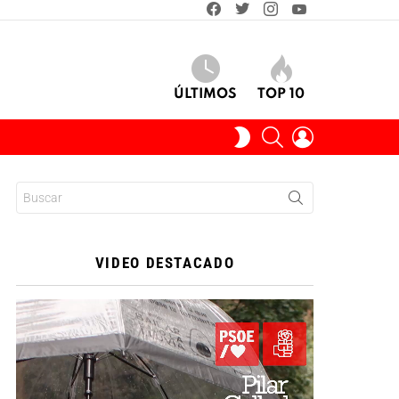
facebook
twitter
instagram
youtube
ÚLTIMOS
TOP 10
BUSCAR
INICIAR
SWITCH
SESIÓN
SKIN
Buscar:
VIDEO DESTACADO
Reproductor
de
vídeo