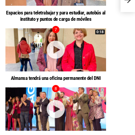
JUST
Espacios para teletrabajar y para estudiar, autobús al
instituto y puntos de carga de móviles
0:18
Almansa tendrá una oficina permanente del DNI