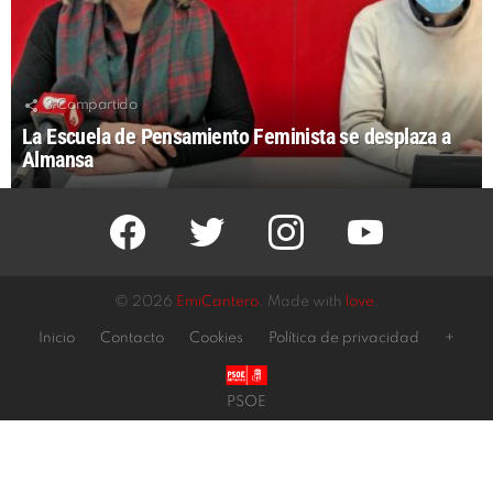
3
Compartido
La Escuela de Pensamiento Feminista se desplaza a
Almansa
facebook
twitter
instagram
youtube
© 2026
EmiCantero
. Made with
love
.
Inicio
Contacto
Cookies
Política de privacidad
+
PSOE