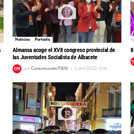
13
Noticias
Portada
Almansa acoge el XVII congreso provincial de
8
a
las Juventudes Socialista de Albacete
por
Comunicación PSOE
3 abril 2022, 13:18
12