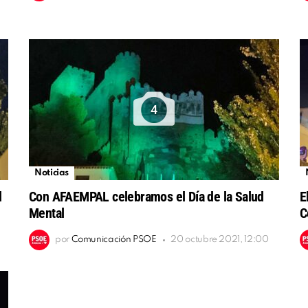
4
Noticias
l
Con AFAEMPAL celebramos el Día de la Salud
E
Mental
C
por
Comunicación PSOE
20 octubre 2021, 12:00