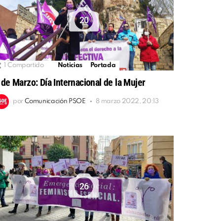
20
1
Compartido
Noticias
Portada
 de Marzo: Día Internacional de la Mujer
por
Comunicación PSOE
8 marzo 2022, 20:13
26