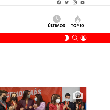
facebook
twitter
instagram
youtube
ÚLTIMOS
TOP 10
BUSCAR
INICIAR
SWITCH
SESIÓN
SKIN
13