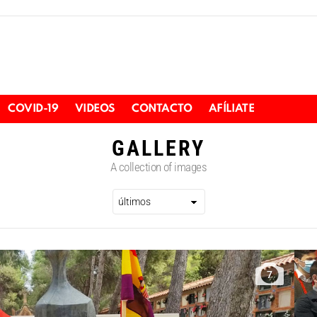
COVID-19
VIDEOS
CONTACTO
AFÍLIATE
GALLERY
A collection of images
7