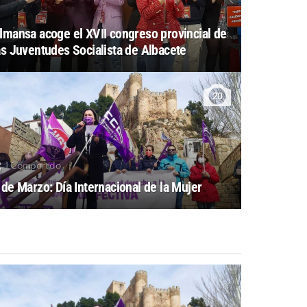
lmansa acoge el XVII congreso provincial de
as Juventudes Socialista de Albacete
20
1
Compartido
 de Marzo: Día Internacional de la Mujer