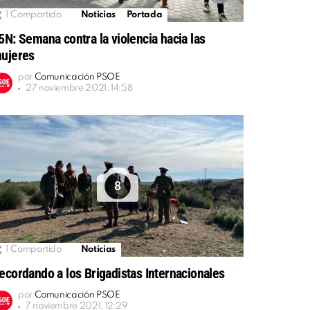
1
Compartido
Noticias
Portada
5N: Semana contra la violencia hacia las
ujeres
por
Comunicación PSOE
27 noviembre 2021, 14:58
8
1
Compartido
Noticias
ecordando a los Brigadistas Internacionales
por
Comunicación PSOE
7 noviembre 2021, 12:29