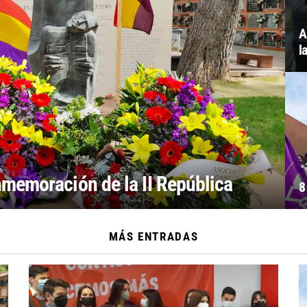
A
l
memoración de la II República
8
MÁS ENTRADAS