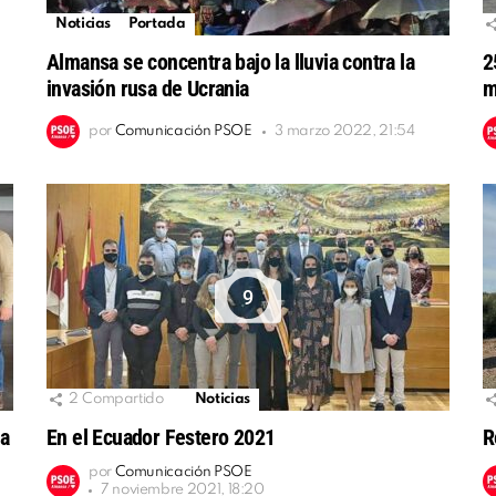
Noticias
Portada
Almansa se concentra bajo la lluvia contra la
2
invasión rusa de Ucrania
m
por
Comunicación PSOE
3 marzo 2022, 21:54
9
2
Compartido
Noticias
la
En el Ecuador Festero 2021
R
por
Comunicación PSOE
7 noviembre 2021, 18:20