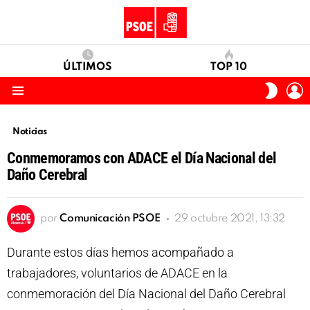
ÚLTIMOS
TOP 10
I
SWITC
S
SKIN
Menu
Noticias
Conmemoramos con ADACE el Día Nacional del
Daño Cerebral
por
Comunicación PSOE
29 octubre 2021, 13:32
Durante estos días hemos acompañado a
trabajadores, voluntarios de ADACE en la
conmemoración del Día Nacional del Daño Cerebral