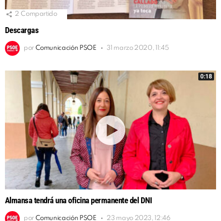
2
Compartido
Descargas
por
Comunicación PSOE
31 marzo 2020, 11:45
0:18
Almansa tendrá una oficina permanente del DNI
por
Comunicación PSOE
23 mayo 2023, 12:46