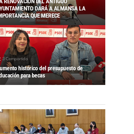
A RENOVACIÓN DEL ANTIGUO
YUNTAMIENTO DARÁ A ALMANSA LA
MPORTANCIA QUE MERECE
3
Compartido
umento histórico del presupuesto de
ducación para becas