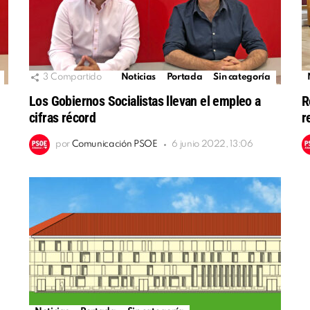
3
Compartido
Noticias
Portada
Sin categoría
Los Gobiernos Socialistas llevan el empleo a
R
cifras récord
r
por
Comunicación PSOE
6 junio 2022, 13:06