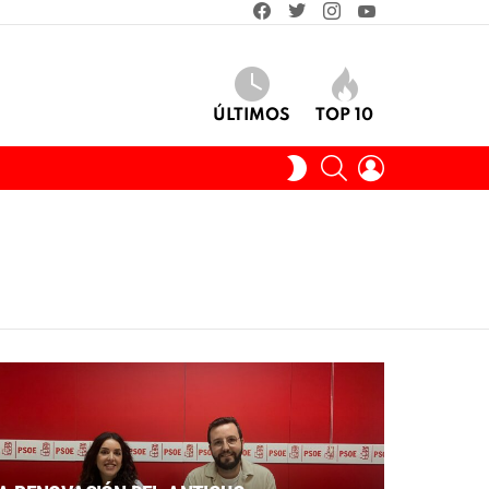
facebook
twitter
instagram
youtube
ÚLTIMOS
TOP 10
BUSCAR
INICIAR
SWITCH
SESIÓN
SKIN