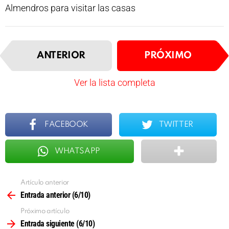
Almendros para visitar las casas
I
t
ANTERIOR
PRÓXIMO
e
m
Ver la lista completa
n
a
v
i
FACEBOOK
TWITTER
g
a
t
WHATSAPP
i
o
n
Artículo anterior
Ver
más
Entrada anterior (6/10)
Próximo artículo
Entrada siguiente (6/10)