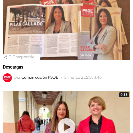
2
Compartido
Descargas
por
Comunicación PSOE
31 marzo 2020, 11:45
0:18