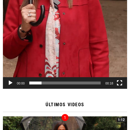
00:00
00:18
ÚLTIMOS VIDEOS
1:12