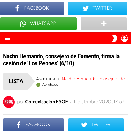
FACEBOOK
TWITTER
WHATSAPP
ÚLTIMOS
TOP 10
I
SWITC
S
SKIN
Menu
Nacho Hernando, consejero de Fomento, firma la
cesión de 'Los Peones' (6/10)
Asociada a
"Nacho Hernando, consejero de Fomento, firma la cesión de ‘Los Peones’"
LISTA
Aprobado
por
Comunicación PSOE
11 diciembre 2020, 17:57
FACEBOOK
TWITTER