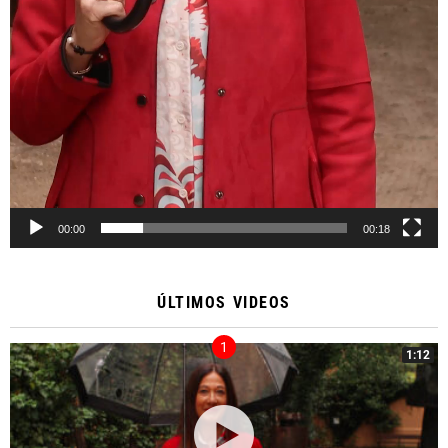
00:00
00:18
ÚLTIMOS VIDEOS
1:12