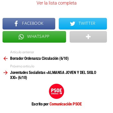
m
Ver la lista completa
n
a
v
i
FACEBOOK
TWITTER
g
a
t
WHATSAPP
i
o
n
Artículo anterior
Ver
más
Borrador Ordenanza Circulación (6/10)
Próximo artículo
Juventudes Socialistas «ALMANSA JOVEN Y DEL SIGLO
XXI» (6/10)
Escrito por
Comunicación PSOE