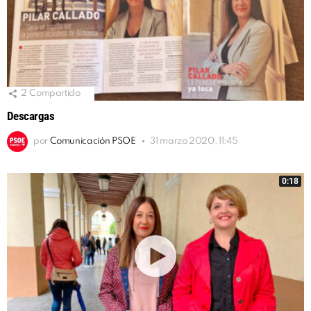
2
Compartido
Descargas
por
Comunicación PSOE
31 marzo 2020, 11:45
0:18