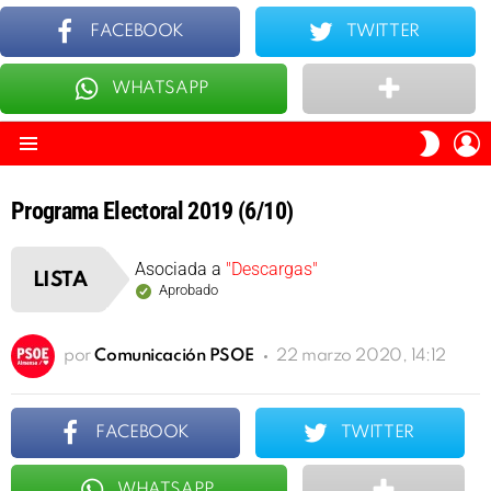
FACEBOOK
TWITTER
WHATSAPP
ÚLTIMOS
TOP 10
I
SWITC
S
SKIN
Menu
Programa Electoral 2019 (6/10)
Asociada a
"Descargas"
LISTA
Aprobado
por
Comunicación PSOE
22 marzo 2020, 14:12
FACEBOOK
TWITTER
WHATSAPP