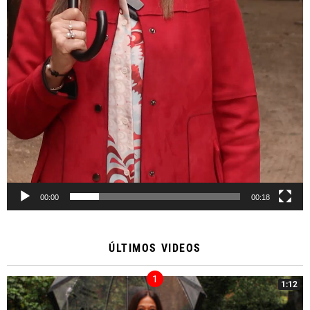
00:00
00:18
ÚLTIMOS VIDEOS
1:12