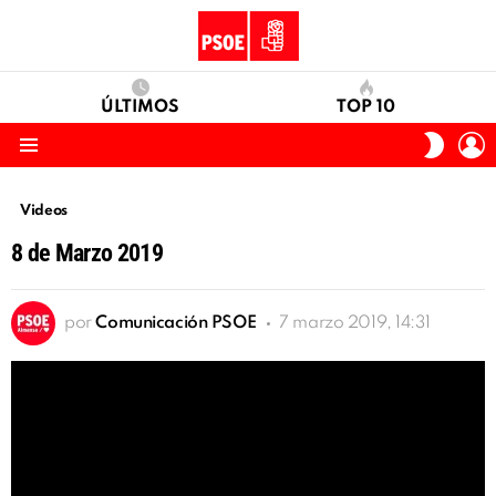
ÚLTIMOS
TOP 10
I
SWITC
S
SKIN
Menu
Videos
8 de Marzo 2019
por
Comunicación PSOE
7 marzo 2019, 14:31