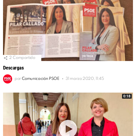
2
Compartido
Descargas
por
Comunicación PSOE
31 marzo 2020, 11:45
0:18