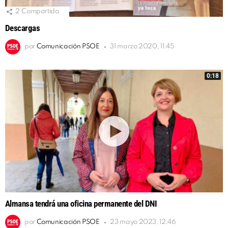
2
Compartido
Descargas
por
Comunicación PSOE
31 marzo 2020, 11:45
0:18
Almansa tendrá una oficina permanente del DNI
por
Comunicación PSOE
23 mayo 2023, 12:46