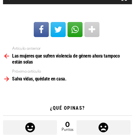
r
d
e
v
í
d
Artículo anterior
Ver
e
más
Las mujeres que sufren violencia de género ahora tampoco
están solas
o
Próximo artículo
Salva vidas, quédate en casa.
¿QUÉ OPINAS?
0
Puntos