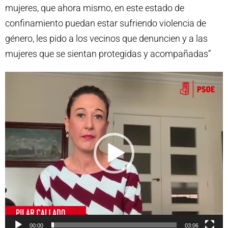
mujeres, que ahora mismo, en este estado de
confinamiento puedan estar sufriendo violencia de
género, les pido a los vecinos que denuncien y a las
mujeres que se sientan protegidas y acompañadas”
R
e
p
r
o
d
u
c
t
o
00:00
03:06