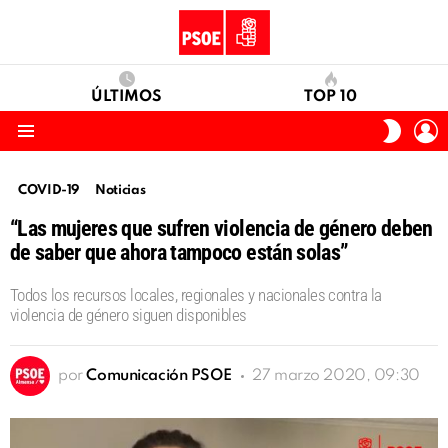
ÚLTIMOS
TOP 10
I
SWITC
S
SKIN
Menu
COVID-19
Noticias
“Las mujeres que sufren violencia de género deben
de saber que ahora tampoco están solas”
Todos los recursos locales, regionales y nacionales contra la
violencia de género siguen disponibles
por
Comunicación PSOE
27 marzo 2020, 09:30