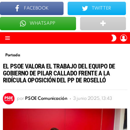
FACEBOOK
TWITTER
WHATSAPP
ÚLTIMOS
TOP 10
I
SWITC
S
SKIN
Menu
Portada
EL PSOE VALORA EL TRABAJO DEL EQUIPO DE
GOBIERNO DE PILAR CALLADO FRENTE A LA
RIDÍCULA OPOSICIÓN DEL PP DE ROSELLÓ
por
PSOE Comunicación
3 junio 2025, 13:43