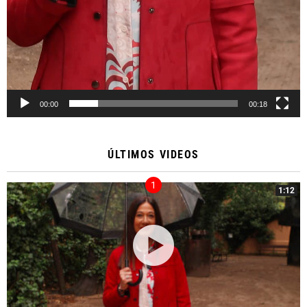
00:00
00:18
ÚLTIMOS VIDEOS
1:12