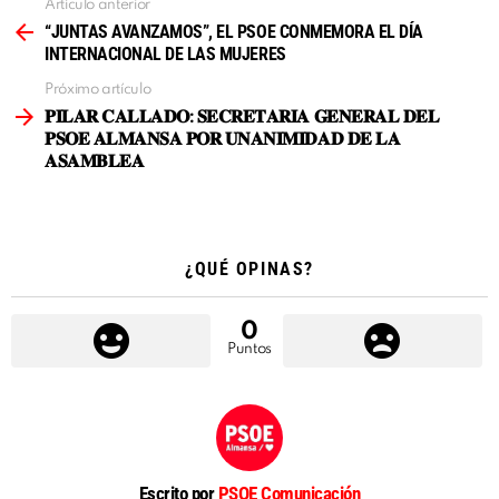
Artículo anterior
Ver
más
“JUNTAS AVANZAMOS”, EL PSOE CONMEMORA EL DÍA
INTERNACIONAL DE LAS MUJERES
Próximo artículo
𝐏𝐈𝐋𝐀𝐑 𝐂𝐀𝐋𝐋𝐀𝐃𝐎: 𝐒𝐄𝐂𝐑𝐄𝐓𝐀𝐑𝐈𝐀 𝐆𝐄𝐍𝐄𝐑𝐀𝐋 𝐃𝐄𝐋
𝐏𝐒𝐎𝐄 𝐀𝐋𝐌𝐀𝐍𝐒𝐀 𝐏𝐎𝐑 𝐔𝐍𝐀𝐍𝐈𝐌𝐈𝐃𝐀𝐃 𝐃𝐄 𝐋𝐀
𝐀𝐒𝐀𝐌𝐁𝐋𝐄𝐀
¿QUÉ OPINAS?
0
Puntos
Escrito por
PSOE Comunicación