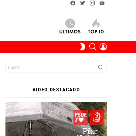
facebook
twitter
instagram
youtube
ÚLTIMOS
TOP 10
BUSCAR
INICIAR
SWITCH
SESIÓN
SKIN
Buscar:
VIDEO DESTACADO
Reproductor
de
vídeo