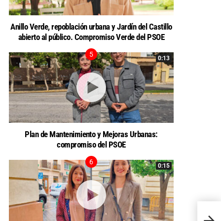
Anillo Verde, repoblación urbana y Jardín del Castillo
abierto al público. Compromiso Verde del PSOE
0:13
Plan de Mantenimiento y Mejoras Urbanas:
compromiso del PSOE
0:15
EL PS
GOBI