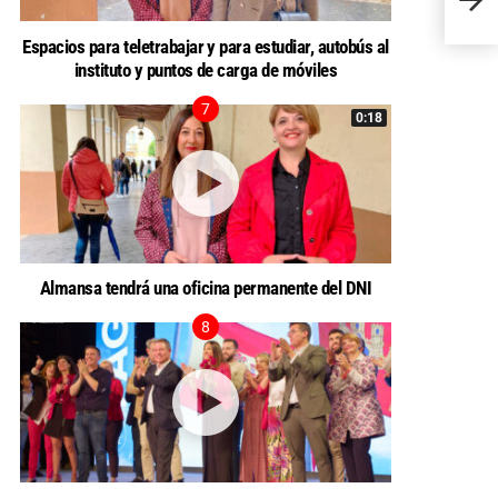
RIDÍC
Espacios para teletrabajar y para estudiar, autobús al
instituto y puntos de carga de móviles
0:18
Almansa tendrá una oficina permanente del DNI