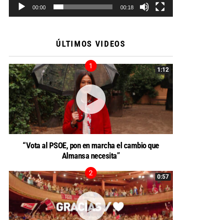
00:00
00:18
ÚLTIMOS VIDEOS
1:12
“Vota al PSOE, pon en marcha el cambio que
Almansa necesita”
0:57