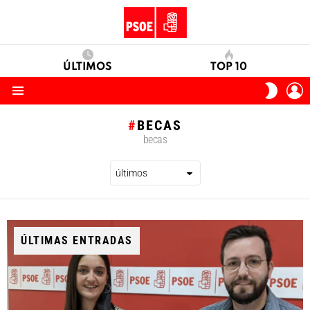
ÚLTIMOS
TOP 10
I
SWITC
S
SKIN
Menu
BECAS
becas
ÚLTIMAS ENTRADAS