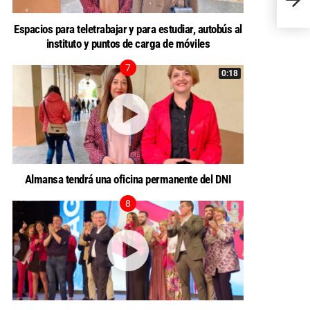
Porta
Espacios para teletrabajar y para estudiar, autobús al
instituto y puntos de carga de móviles
0:18
Almansa tendrá una oficina permanente del DNI