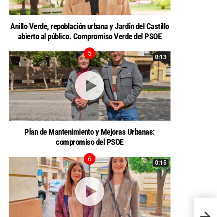
Anillo Verde, repoblación urbana y Jardín del Castillo
abierto al público. Compromiso Verde del PSOE
0:13
Plan de Mantenimiento y Mejoras Urbanas:
compromiso del PSOE
0:15
Reuni