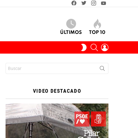
facebook
twitter
instagram
youtube
ÚLTIMOS
TOP 10
BUSCAR
INICIAR
SWITCH
SESIÓN
SKIN
Buscar:
VIDEO DESTACADO
Reproductor
de
vídeo