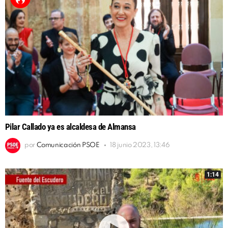
Pilar Callado ya es alcaldesa de Almansa
por
Comunicación PSOE
18 junio 2023, 13:46
1:14