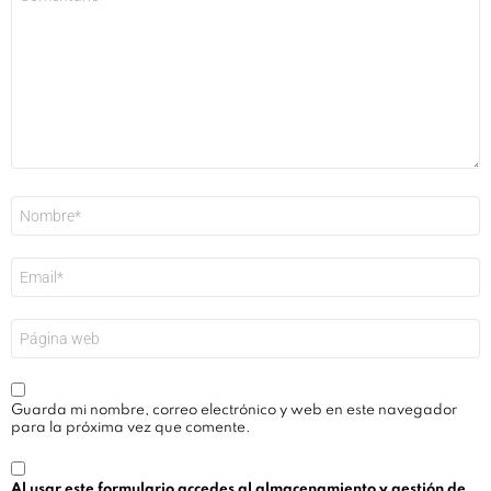
*
Nombre
*
Correo
electrónico
*
Web
Guarda mi nombre, correo electrónico y web en este navegador
para la próxima vez que comente.
Al usar este formulario accedes al almacenamiento y gestión de