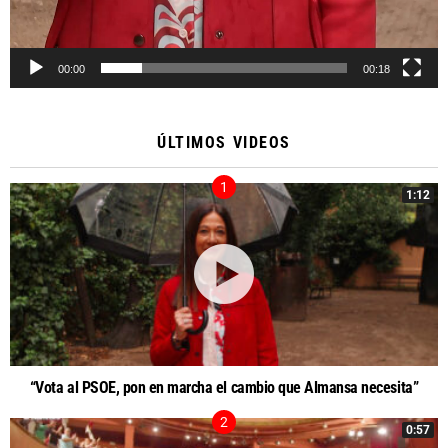
00:00
00:18
ÚLTIMOS VIDEOS
1:12
“Vota al PSOE, pon en marcha el cambio que Almansa necesita”
0:57