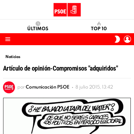
ÚLTIMOS
TOP 10
I
SWITC
S
SKIN
Menu
Noticias
Artículo de opinión-Compromisos "adquiridos"
por
Comunicación PSOE
8 julio 2015, 13:42