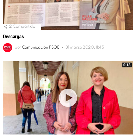
2
Compartido
Descargas
por
Comunicación PSOE
31 marzo 2020, 11:45
0:18