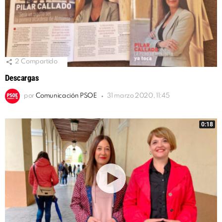
2
Compartido
Descargas
por
Comunicación PSOE
31 marzo 2020, 11:45
0:18