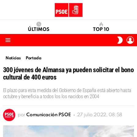
ÚLTIMOS
TOP 10
I
SWITC
S
SKIN
Menu
Noticias
Portada
300 jóvenes de Almansa ya pueden solicitar el bono
cultural de 400 euros
El plazo para esta medida del Gobierno de España está abierto hasta
octubre y beneficia a todos los los nacidos en 2004
por
Comunicación PSOE
27 julio 2022, 08:58