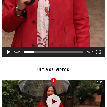
00:00
00:18
ÚLTIMOS VIDEOS
1:12