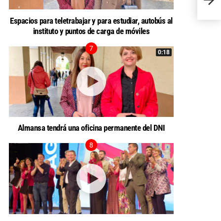
mater
Espacios para teletrabajar y para estudiar, autobús al
instituto y puntos de carga de móviles
0:18
Almansa tendrá una oficina permanente del DNI