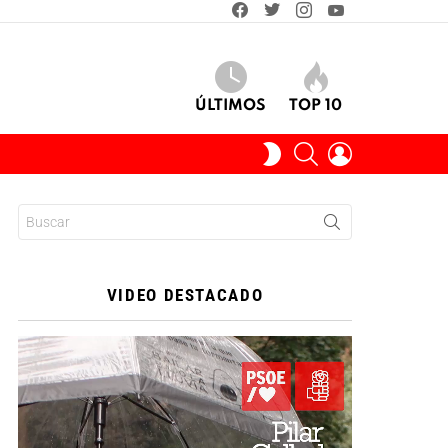
facebook
twitter
instagram
youtube
ÚLTIMOS
TOP 10
BUSCAR
INICIAR
SWITCH
SESIÓN
SKIN
Buscar:
VIDEO DESTACADO
Reproductor
de
vídeo