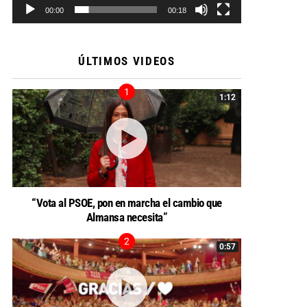
00:00
00:18
ÚLTIMOS VIDEOS
1:12
“Vota al PSOE, pon en marcha el cambio que
Almansa necesita”
0:57