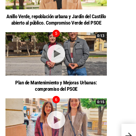
Anillo Verde, repoblación urbana y Jardín del Castillo
abierto al público. Compromiso Verde del PSOE
0:13
Plan de Mantenimiento y Mejoras Urbanas:
compromiso del PSOE
0:15
La Cu