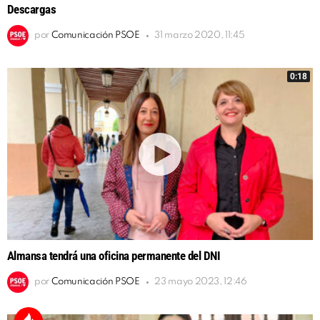
Descargas
por
Comunicación PSOE
31 marzo 2020, 11:45
0:18
Almansa tendrá una oficina permanente del DNI
por
Comunicación PSOE
23 mayo 2023, 12:46