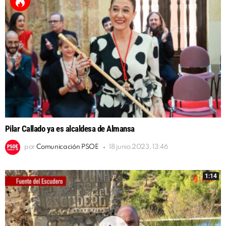
Pilar Callado ya es alcaldesa de Almansa
por
Comunicación PSOE
18 junio 2023, 13:46
1:14