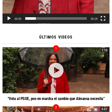
00:00
00:18
ÚLTIMOS VIDEOS
1:12
“Vota al PSOE, pon en marcha el cambio que Almansa necesita”
0:57