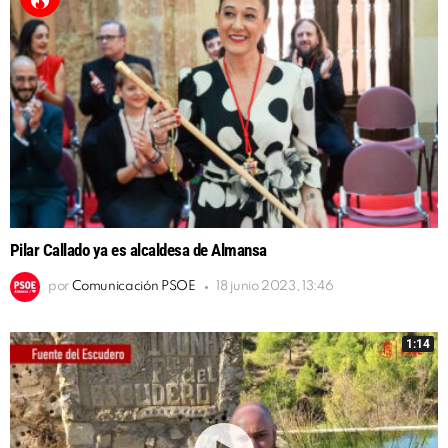
Pilar Callado ya es alcaldesa de Almansa
por
Comunicación PSOE
18 junio 2023, 13:46
1:14