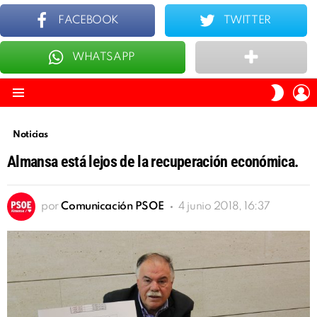
FACEBOOK
TWITTER
WHATSAPP
ÚLTIMOS
TOP 10
I
SWITC
S
SKIN
Menu
Noticias
Almansa está lejos de la recuperación económica.
por
Comunicación PSOE
4 junio 2018, 16:37