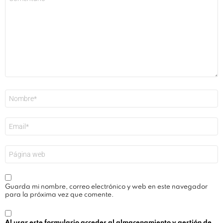
*
Nombre
*
Correo
electrónico
*
Web
Guarda mi nombre, correo electrónico y web en este navegador
para la próxima vez que comente.
Al usar este formulario accedes al almacenamiento y gestión de