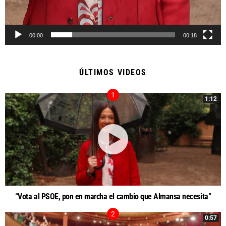
00:00
00:18
ÚLTIMOS VIDEOS
1:12
“Vota al PSOE, pon en marcha el cambio que Almansa necesita”
0:57