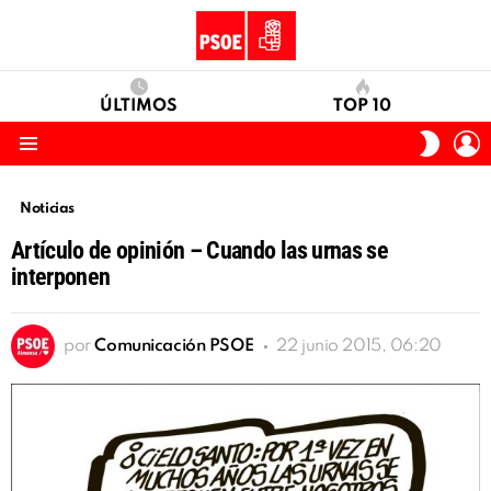
ÚLTIMOS
TOP 10
I
SWITC
S
SKIN
Menu
Noticias
Artículo de opinión – Cuando las urnas se
interponen
por
Comunicación PSOE
22 junio 2015, 06:20