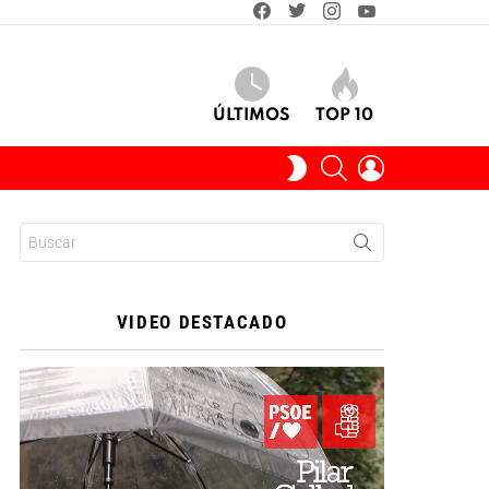
facebook
twitter
instagram
youtube
ÚLTIMOS
TOP 10
BUSCAR
INICIAR
SWITCH
SESIÓN
SKIN
Buscar:
VIDEO DESTACADO
Reproductor
de
vídeo