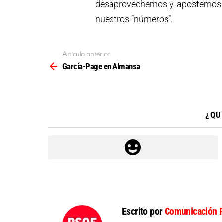
desaprovechemos y apostemos p
nuestros “números”.
Artículo anterior
Ver
más
García-Page en Almansa
¿QU
Escrito por
Comunicación 