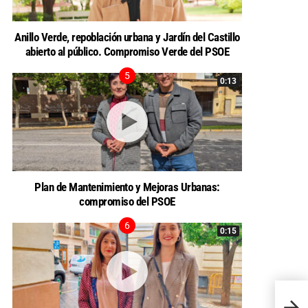
Anillo Verde, repoblación urbana y Jardín del Castillo
abierto al público. Compromiso Verde del PSOE
0:13
Plan de Mantenimiento y Mejoras Urbanas:
compromiso del PSOE
0:15
Apost