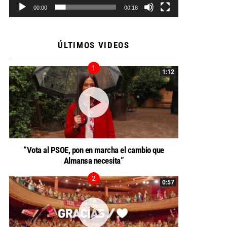
00:00
00:18
ÚLTIMOS VIDEOS
1:12
“Vota al PSOE, pon en marcha el cambio que
Almansa necesita”
0:57