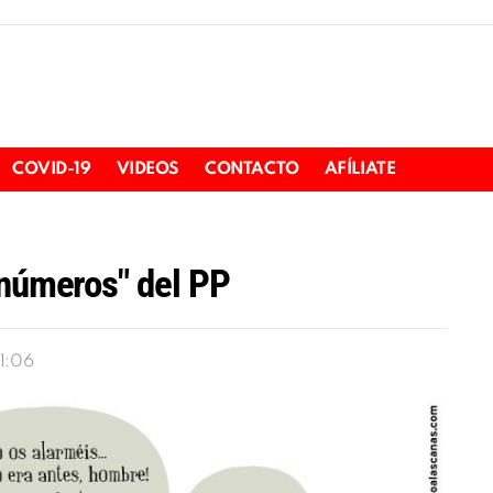
COVID-19
VIDEOS
CONTACTO
AFÍLIATE
"números" del PP
11:06