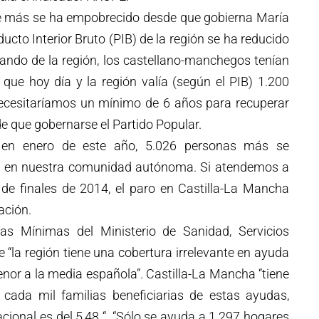
e más se ha empobrecido desde que gobierna María
ucto Interior Bruto (PIB) de la región se ha reducido
ndo de la región, los castellano-manchegos tenían
ue hoy día y la región valía (según el PIB) 1.200
ecesitaríamos un mínimo de 6 años para recuperar
de que gobernarse el Partido Popular.
o en enero de este año, 5.026 personas más se
 en nuestra comunidad autónoma. Si atendemos a
 de finales de 2014, el paro en Castilla-La Mancha
ación.
as Mínimas del Ministerio de Sanidad, Servicios
e “la región tiene una cobertura irrelevante en ayuda
enor a la media española”. Castilla-La Mancha “tiene
cada mil familias beneficiarias de estas ayudas,
cional es del 5,48 “. “Sólo se ayuda a 1.297 hogares