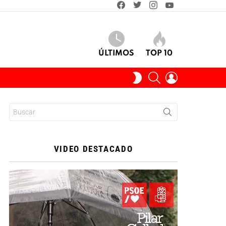
facebook
twitter
instagram
youtube
ÚLTIMOS
TOP 10
BUSCAR
INICIAR
SWITCH
SESIÓN
SKIN
Buscar:
VIDEO DESTACADO
Reproductor
de
vídeo