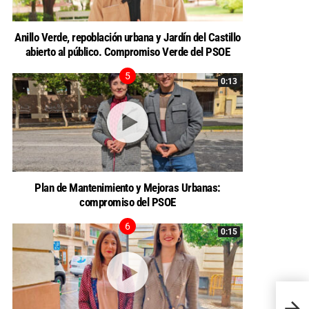
Anillo Verde, repoblación urbana y Jardín del Castillo
abierto al público. Compromiso Verde del PSOE
0:13
Plan de Mantenimiento y Mejoras Urbanas:
compromiso del PSOE
0:15
Aqual