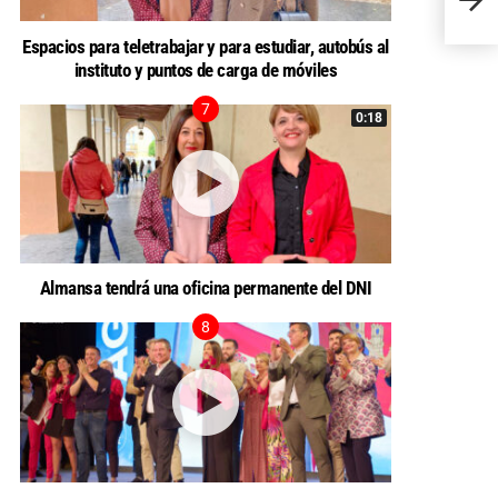
fuent
Espacios para teletrabajar y para estudiar, autobús al
instituto y puntos de carga de móviles
0:18
Almansa tendrá una oficina permanente del DNI