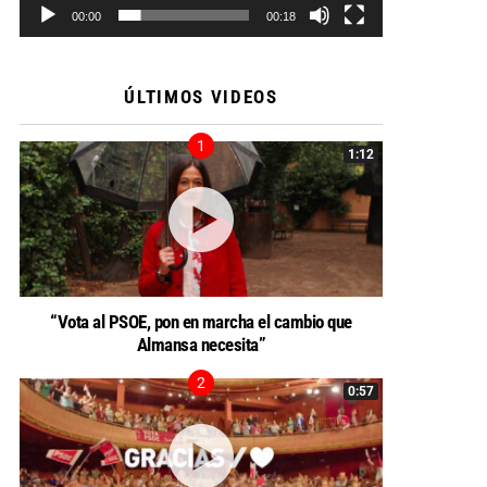
00:00
00:18
ÚLTIMOS VIDEOS
1:12
“Vota al PSOE, pon en marcha el cambio que
Almansa necesita”
0:57