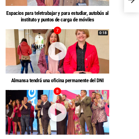
person
Espacios para teletrabajar y para estudiar, autobús al
instituto y puntos de carga de móviles
0:18
Almansa tendrá una oficina permanente del DNI