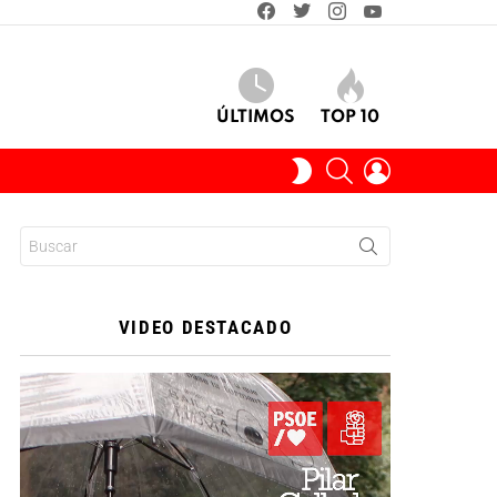
facebook
twitter
instagram
youtube
ÚLTIMOS
TOP 10
BUSCAR
INICIAR
SWITCH
SESIÓN
SKIN
Buscar:
VIDEO DESTACADO
Reproductor
de
vídeo