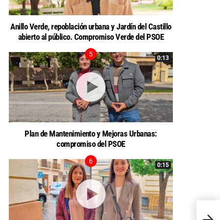
Anillo Verde, repoblación urbana y Jardín del Castillo
abierto al público. Compromiso Verde del PSOE
0:13
Plan de Mantenimiento y Mejoras Urbanas:
compromiso del PSOE
0:15
Segui