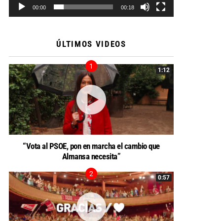
00:00
00:18
ÚLTIMOS VIDEOS
1:12
“Vota al PSOE, pon en marcha el cambio que
Almansa necesita”
0:57