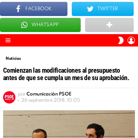
FACEBOOK
TWITTER
WHATSAPP
ÚLTIMOS
TOP 10
I
SWITC
S
SKIN
Menu
Noticias
Comienzan las modificaciones al presupuesto
antes de que se cumpla un mes de su aprobación.
por
Comunicación PSOE
26 septiembre 2018, 10:05