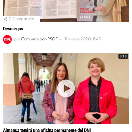
2
Compartido
Descargas
por
Comunicación PSOE
31 marzo 2020, 11:45
0:18
Almansa tendrá una oficina permanente del DNI