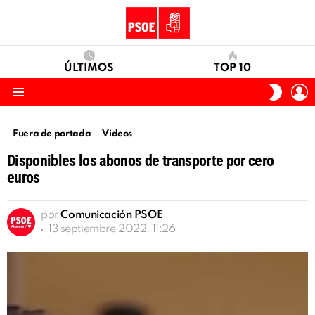
ÚLTIMOS
TOP 10
I
SWITC
S
SKIN
Menu
Fuera de portada
Videos
Disponibles los abonos de transporte por cero
euros
por
Comunicación PSOE
13 septiembre 2022, 11:26
Reproductor
de
vídeo