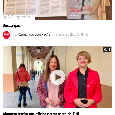
2
Compartido
Descargas
por
Comunicación PSOE
31 marzo 2020, 11:45
0:18
Almansa tendrá una oficina permanente del DNI