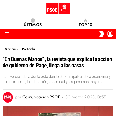
ÚLTIMOS
TOP 10
I
SWITC
S
SKIN
Menu
Noticias
Portada
“En Buenas Manos”, la revista que explica la acción
de gobierno de Page, llega a las casas
La inversión de la Junta está donde debe, impulsando la economía y
el crecimiento, la educación, la sanidad y las personas mayores.
por
Comunicación PSOE
30 marzo 2023, 13:55