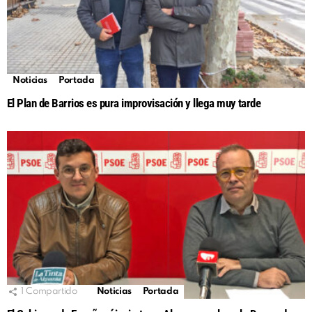
Noticias
Portada
El Plan de Barrios es pura improvisación y llega muy tarde
1
Compartido
Noticias
Portada