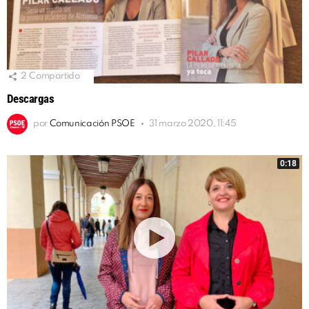
2
Compartido
Descargas
por
Comunicación PSOE
31 marzo 2020, 11:45
0:18