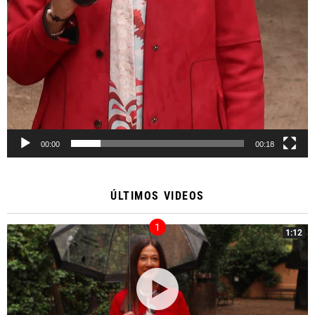
00:00
00:18
ÚLTIMOS VIDEOS
1:12