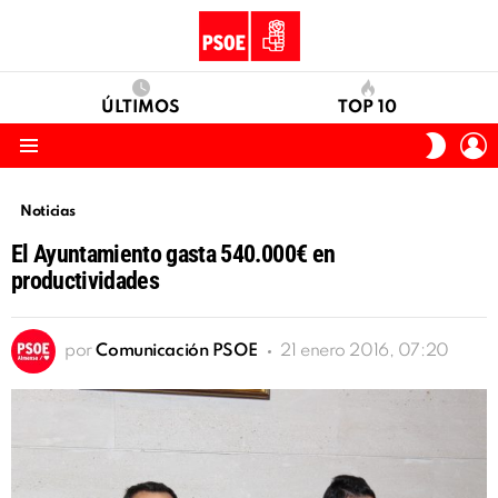
ÚLTIMOS
TOP 10
I
SWITC
S
SKIN
Menu
Noticias
El Ayuntamiento gasta 540.000€ en
productividades
por
Comunicación PSOE
21 enero 2016, 07:20