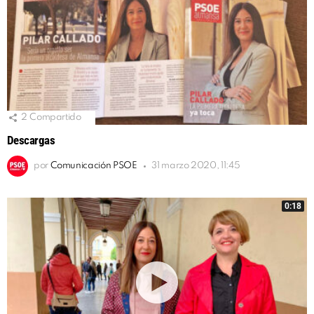
2
Compartido
Descargas
por
Comunicación PSOE
31 marzo 2020, 11:45
0:18