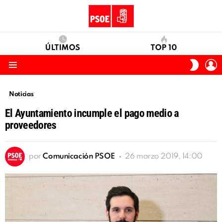
ÚLTIMOS
TOP 10
I
SWITC
S
SKIN
Menu
Noticias
El Ayuntamiento incumple el pago medio a
proveedores
por
Comunicación PSOE
26 marzo 2019, 14:00