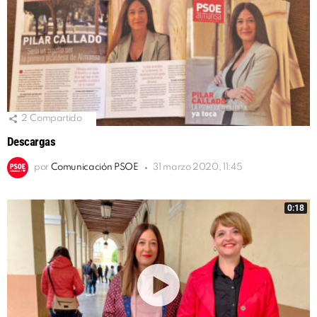
2
Compartido
Descargas
por
Comunicación PSOE
31 marzo 2020, 11:45
0:18