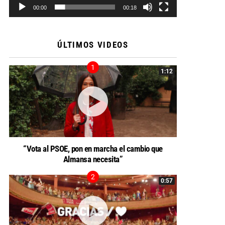
00:00
00:18
ÚLTIMOS VIDEOS
1:12
“Vota al PSOE, pon en marcha el cambio que
Almansa necesita”
0:57