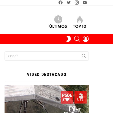
facebook
twitter
instagram
youtube
ÚLTIMOS
TOP 10
BUSCAR
INICIAR
SWITCH
SESIÓN
SKIN
Buscar:
VIDEO DESTACADO
Reproductor
de
vídeo