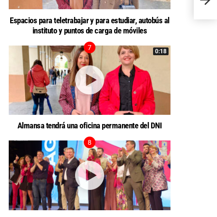
bibli
Espacios para teletrabajar y para estudiar, autobús al
instituto y puntos de carga de móviles
0:18
Almansa tendrá una oficina permanente del DNI