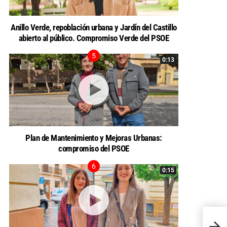
Anillo Verde, repoblación urbana y Jardín del Castillo
abierto al público. Compromiso Verde del PSOE
0:13
Plan de Mantenimiento y Mejoras Urbanas:
compromiso del PSOE
0:15
Propu