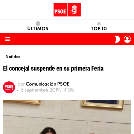
ÚLTIMOS
TOP 10
I
SWITC
S
SKIN
Menu
Noticias
El concejal suspende en su primera Feria
por
Comunicación PSOE
6 septiembre 2019, 14:05