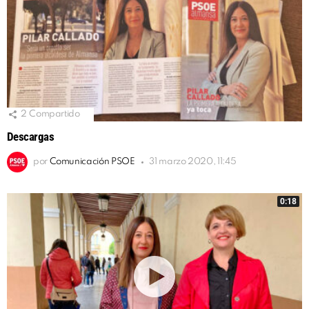
2
Compartido
Descargas
por
Comunicación PSOE
31 marzo 2020, 11:45
0:18