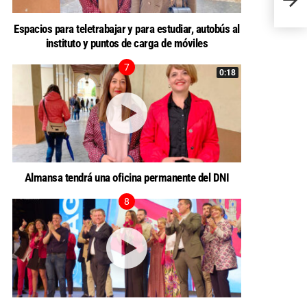
ludopa
Espacios para teletrabajar y para estudiar, autobús al
instituto y puntos de carga de móviles
0:18
Almansa tendrá una oficina permanente del DNI