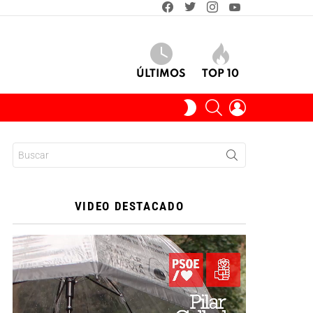
facebook
twitter
instagram
youtube
ÚLTIMOS
TOP 10
BUSCAR
INICIAR
SWITCH
SESIÓN
SKIN
Buscar:
VIDEO DESTACADO
Reproductor
de
vídeo