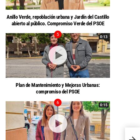
Anillo Verde, repoblación urbana y Jardín del Castillo
abierto al público. Compromiso Verde del PSOE
0:13
Plan de Mantenimiento y Mejoras Urbanas:
compromiso del PSOE
0:15
Juvent
alman