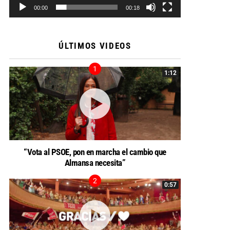
00:00
00:18
ÚLTIMOS VIDEOS
1:12
“Vota al PSOE, pon en marcha el cambio que
Almansa necesita”
0:57