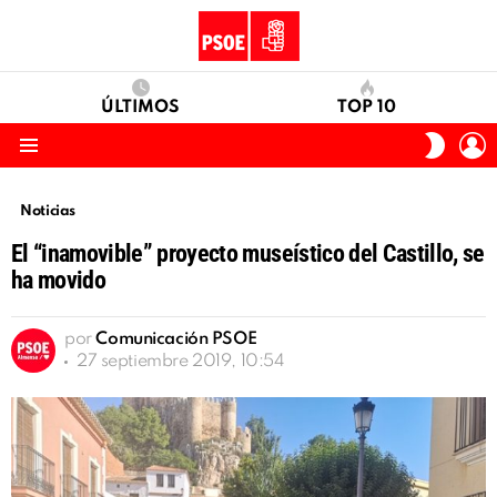
ÚLTIMOS
TOP 10
I
SWITC
S
SKIN
Menu
Noticias
El “inamovible” proyecto museístico del Castillo, se
ha movido
por
Comunicación PSOE
27 septiembre 2019, 10:54