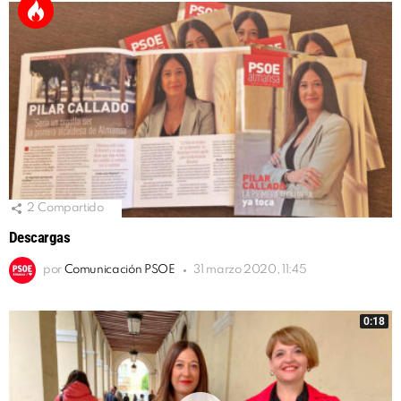
2
Compartido
Descargas
por
Comunicación PSOE
31 marzo 2020, 11:45
0:18