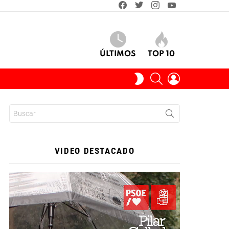
facebook
twitter
instagram
youtube
ÚLTIMOS
TOP 10
BUSCAR
INICIAR
SWITCH
SESIÓN
SKIN
Buscar:
VIDEO DESTACADO
Reproductor
de
vídeo