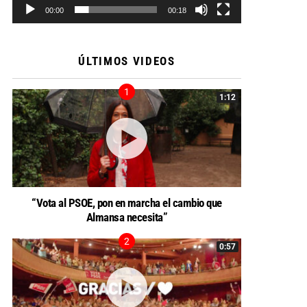
00:00
00:18
ÚLTIMOS VIDEOS
1:12
“Vota al PSOE, pon en marcha el cambio que
Almansa necesita”
0:57