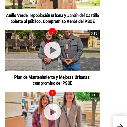
Anillo Verde, repoblación urbana y Jardín del Castillo
abierto al público. Compromiso Verde del PSOE
0:13
Plan de Mantenimiento y Mejoras Urbanas:
compromiso del PSOE
0:15
El Gru
pronun