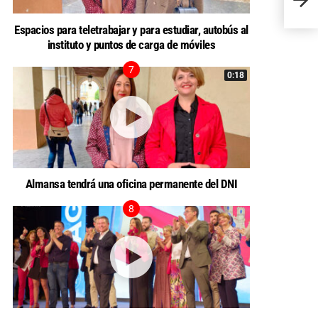
zona a
Espacios para teletrabajar y para estudiar, autobús al
instituto y puntos de carga de móviles
0:18
Almansa tendrá una oficina permanente del DNI