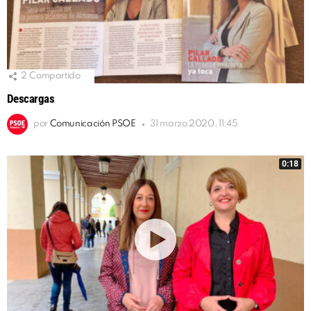
2
Compartido
Descargas
por
Comunicación PSOE
31 marzo 2020, 11:45
0:18