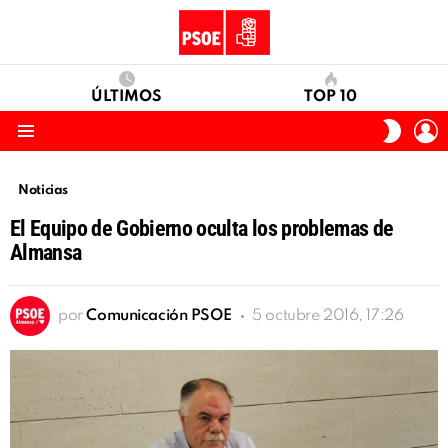
ÚLTIMOS
TOP 10
I
SWITC
S
SKIN
Menu
Noticias
El Equipo de Gobierno oculta los problemas de
Almansa
por
Comunicación PSOE
5 octubre 2016, 17:26