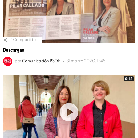
2
Compartido
Descargas
por
Comunicación PSOE
31 marzo 2020, 11:45
0:18