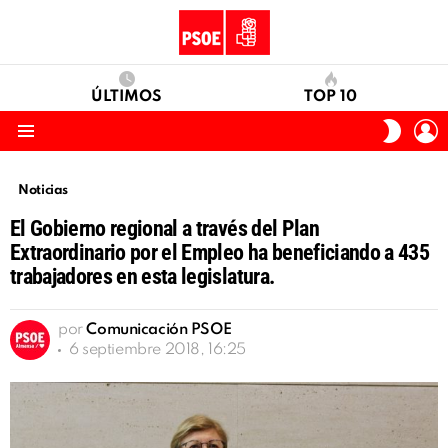
ÚLTIMOS
TOP 10
I
SWITC
S
SKIN
Menu
Noticias
El Gobierno regional a través del Plan
Extraordinario por el Empleo ha beneficiando a 435
trabajadores en esta legislatura.
por
Comunicación PSOE
6 septiembre 2018, 16:25