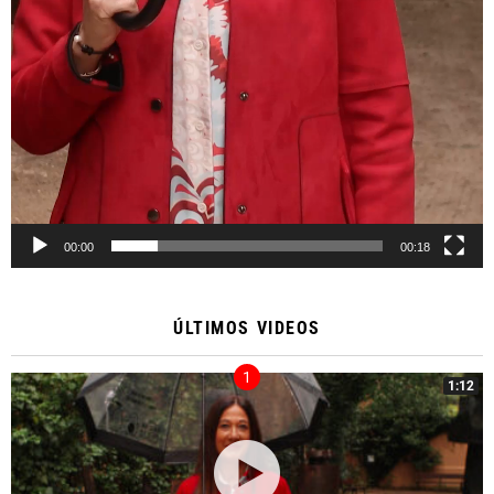
00:00
00:18
ÚLTIMOS VIDEOS
1:12