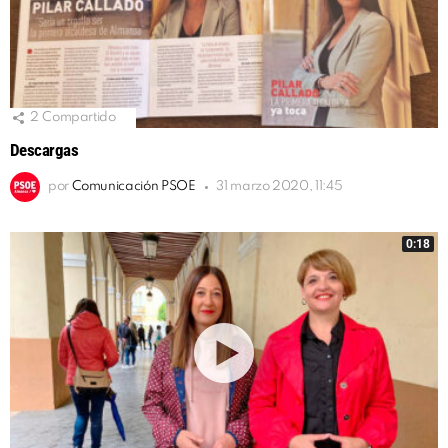
2
Compartido
Descargas
por
Comunicación PSOE
31 marzo 2020, 11:45
0:18