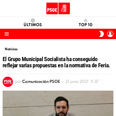
ÚLTIMOS
TOP 10
I
SWITC
S
SKIN
Menu
Noticias
El Grupo Municipal Socialista ha conseguido
reflejar varias propuestas en la normativa de Feria.
por
Comunicación PSOE
21 junio 2017, 11:37