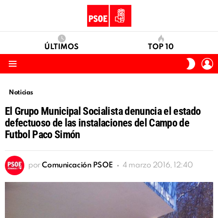
ÚLTIMOS
TOP 10
I
SWITC
S
SKIN
Menu
Noticias
El Grupo Municipal Socialista denuncia el estado
defectuoso de las instalaciones del Campo de
Futbol Paco Simón
por
Comunicación PSOE
4 marzo 2016, 12:40