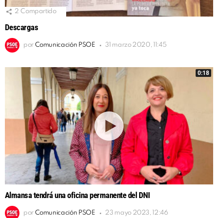
2
Compartido
Descargas
por
Comunicación PSOE
31 marzo 2020, 11:45
0:18
Almansa tendrá una oficina permanente del DNI
por
Comunicación PSOE
23 mayo 2023, 12:46