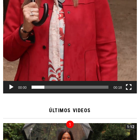
00:00
00:18
ÚLTIMOS VIDEOS
1:12