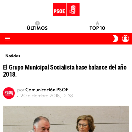
ÚLTIMOS
TOP 10
I
SWITC
S
SKIN
Menu
Noticias
El Grupo Municipal Socialista hace balance del año
2018.
por
Comunicación PSOE
20 diciembre 2018, 12:38