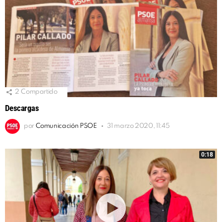
2
Compartido
Descargas
por
Comunicación PSOE
31 marzo 2020, 11:45
0:18