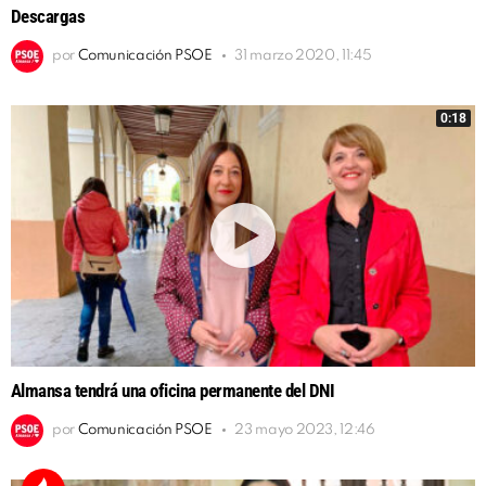
Descargas
por
Comunicación PSOE
31 marzo 2020, 11:45
0:18
Almansa tendrá una oficina permanente del DNI
por
Comunicación PSOE
23 mayo 2023, 12:46