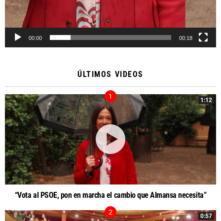
00:00
00:18
ÚLTIMOS VIDEOS
1:12
“Vota al PSOE, pon en marcha el cambio que Almansa necesita”
0:57