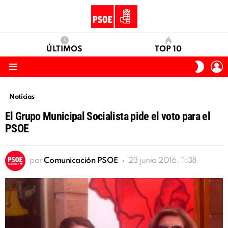
ÚLTIMOS
TOP 10
I
SWITC
S
SKIN
Menu
Noticias
El Grupo Municipal Socialista pide el voto para el
PSOE
por
Comunicación PSOE
23 junio 2016, 11:38