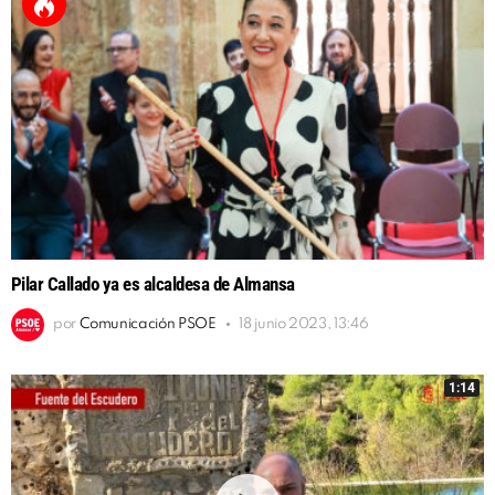
Pilar Callado ya es alcaldesa de Almansa
por
Comunicación PSOE
18 junio 2023, 13:46
1:14