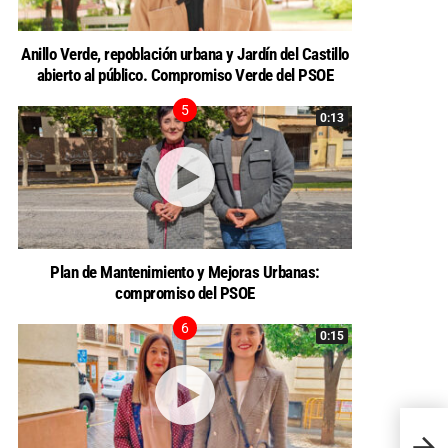
Anillo Verde, repoblación urbana y Jardín del Castillo
abierto al público. Compromiso Verde del PSOE
0:13
Plan de Mantenimiento y Mejoras Urbanas:
compromiso del PSOE
0:15
El PS