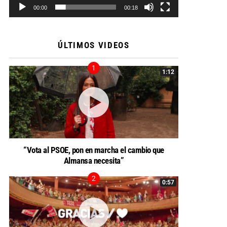
00:00
00:18
ÚLTIMOS VIDEOS
1:12
“Vota al PSOE, pon en marcha el cambio que
Almansa necesita”
0:57