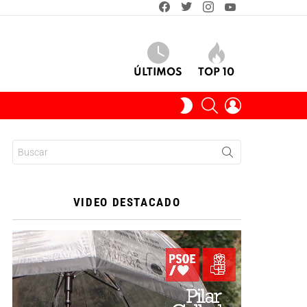
facebook
twitter
instagram
youtube
ÚLTIMOS
TOP 10
BUSCAR
INICIAR
SWITCH
SESIÓN
SKIN
Buscar:
VIDEO DESTACADO
Reproductor
de
vídeo