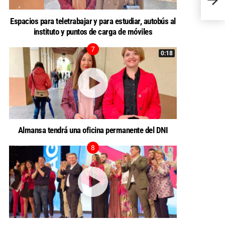
secun
Espacios para teletrabajar y para estudiar, autobús al
instituto y puntos de carga de móviles
0:18
Almansa tendrá una oficina permanente del DNI