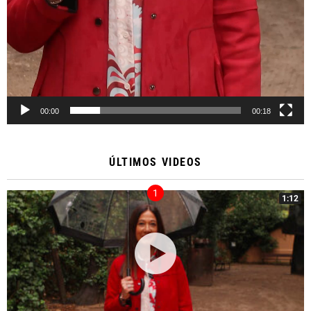
00:00
00:18
ÚLTIMOS VIDEOS
1:12