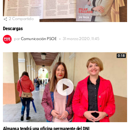
2
Compartido
Descargas
por
Comunicación PSOE
31 marzo 2020, 11:45
0:18
Almansa tendrá una oficina permanente del DNI