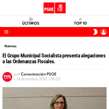
ÚLTIMOS
TOP 10
I
SWITC
S
SKIN
Menu
Noticias
El Grupo Municipal Socialista presenta alegaciones
a las Ordenanzas Fiscales.
por
Comunicación PSOE
14 diciembre 2017, 08:02